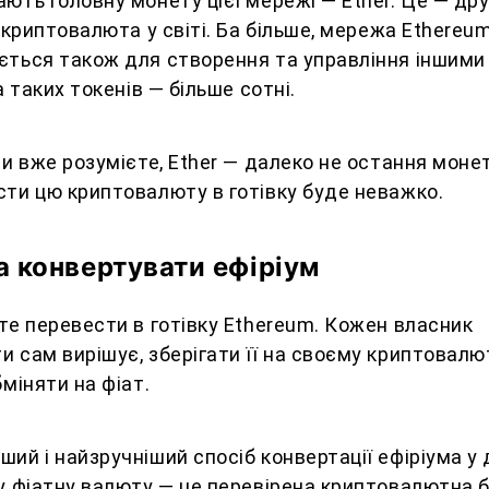
ють головну монету цієї мережі — Ether. Це — дру
ї криптовалюта у світі. Ба більше, мережа Ethereu
ється також для створення та управління іншими
а таких токенів — більше сотні.
ви вже розумієте, Ether — далеко не остання монет
сти цю криптовалюту в готівку буде неважко.
 конвертувати ефіріум
те перевести в готівку Ethereum. Кожен власник
 сам вирішує, зберігати її на своєму криптовал
бміняти на фіат.
ий і найзручніший спосіб конвертації ефіріума у
у фіатну валюту — це перевірена криптовалютна б