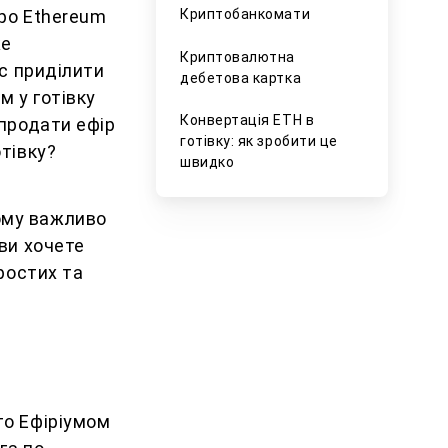
про Ethereum
Криптобанкомати
же
Криптовалютна
ас приділити
дебетова картка
м у готівку
Конвертація ETH в
 продати ефір
готівку: як зробити це
отівку?
швидко
ому важливо
 ви хочете
простих та
то Ефіріумом