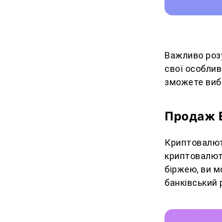
Важливо розу
свої особлив
зможете вибр
Продаж E
Криптовалютн
криптовалют
біржею, ви 
банківський 