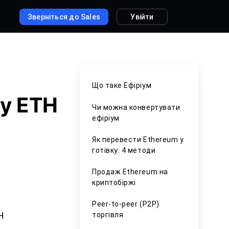
Зверніться до Sales
Увійти
Що таке Ефіріум
ну ETH
Чи можна конвертувати
ефіріум
Як перевести Ethereum у
готівку: 4 методи
Продаж Ethereum на
криптобіржі
Peer-to-peer (P2P)
торгівля