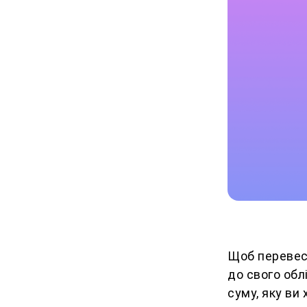
Щоб перевест
до свого обл
суму, яку ви