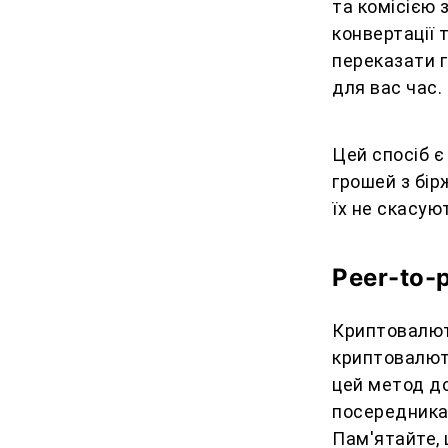
та комісією 
конвертації 
переказати г
для вас час.
Цей спосіб є
грошей з бірж
їх не скасую
Peer-to-
Криптовалют
криптовалюту
цей метод д
посередника
Пам'ятайте, 