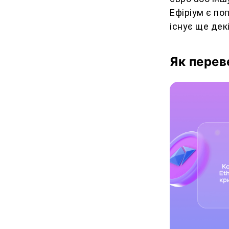
Ефіріум є по
існує ще дек
Як перев