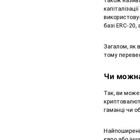
також назива
капіталізаці
використову
базі ERC-20, 
Загалом, як 
тому переве
Чи можна
Так, ви може
криптовалюти
гаманці чи о
Найпоширеніш
євро або інш