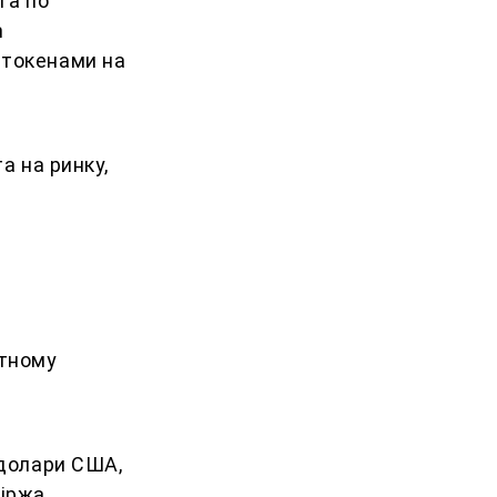
га по
m
 токенами на
а на ринку,
ютному
 долари США,
іржа.