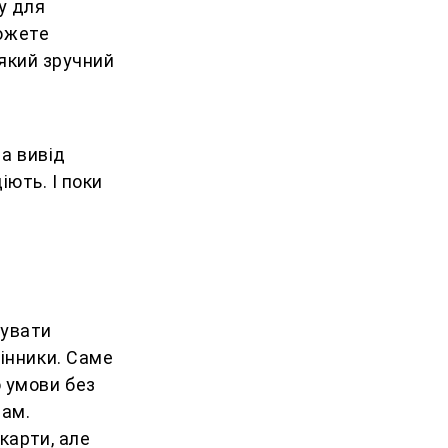
у для
можете
-який зручний
на вивід
іють. І поки
тувати
інники. Саме
 умови без
чам.
карти, але