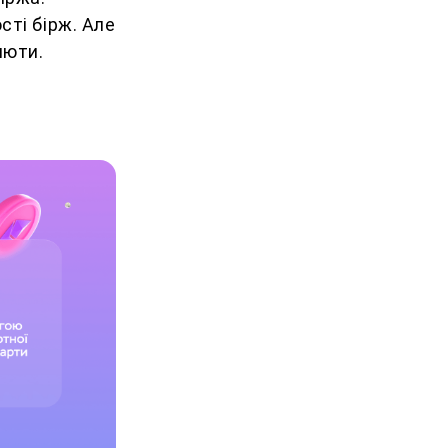
сті бірж. Але
алюти.