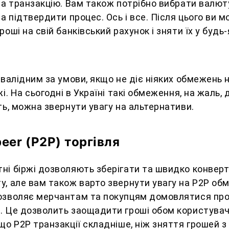
за транзакцію. Вам також потрібно вибрати валют
та підтвердити процес. Ось і все. Після цього ви 
роші на свій банківський рахунок і зняти їх у будь
 валідним за умови, якщо не діє ніяких обмежень 
і. На сьогодні в Україні такі обмеження, на жаль, д
ть, можна звернути увагу на альтернативи.
peer (P2P) торгівля
ні біржі дозволяють зберігати та швидко конвер
, але вам також варто звернути увагу на Р2Р обм
озволяє мерчантам та покупцям домовлятися про
. Це дозволить заощадити гроші обом користува
що P2P транзакції складніше, ніж зняття грошей з 