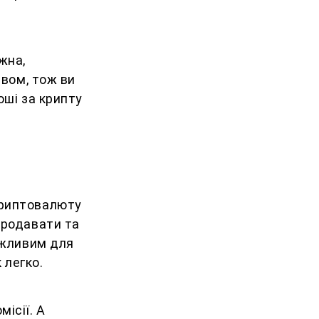
жна,
ивом, тож ви
оші за крипту
криптовалюту
продавати та
ожливим для
к легко.
ісії. А