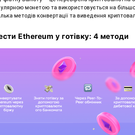
пулярною монетою та використовується на більшо
ілька методів конвертації та виведення криптов
ести Ethereum у готівку: 4 методи