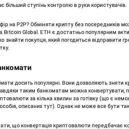
є більший ступінь контролю в руки користувачів.
фір на P2P? Обміняти крипту без посередників мо
а Bitcoin Global. ETH є достатньо популярним акт
о знайти покупця, який погодиться відправити гр
тку.
анкомати
мати досить популярні. Вони дозволяють зняти 
 Завдяки таким банкоматам можна конвертувати, 
птовалюти за кілька хвилин за готівку (що є нем
пособів, описаних тут). Однак не може все бути та
ати, що конвертація криптовалюти передбачає ком