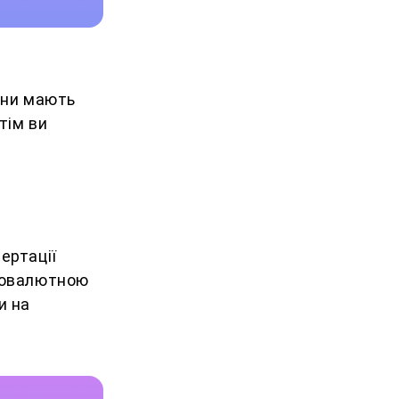
вони мають
тім ви
ертації
птовалютною
и на