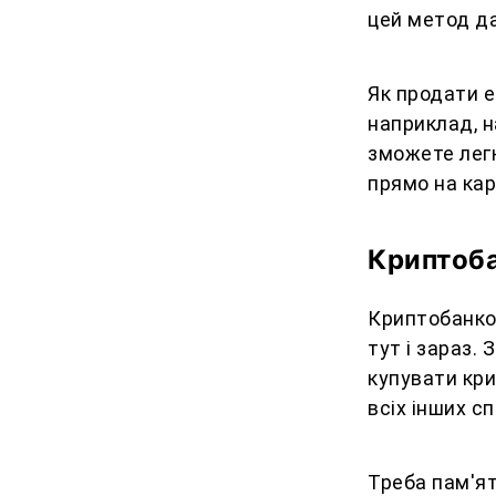
цей метод да
Як продати е
наприклад, н
зможете легк
прямо на кар
Криптоб
Криптобанко
тут і зараз.
купувати кри
всіх інших с
Треба пам'ят