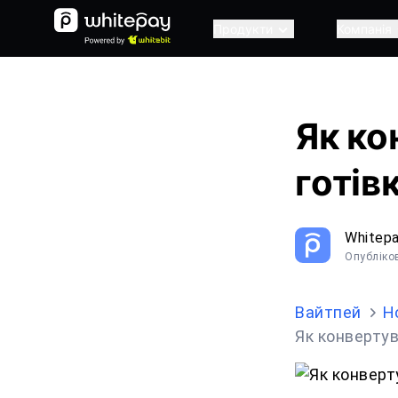
Продукти
Компанія
Як ко
готів
Whitep
Опубліко
Вайтпей
Н
Як конвертув