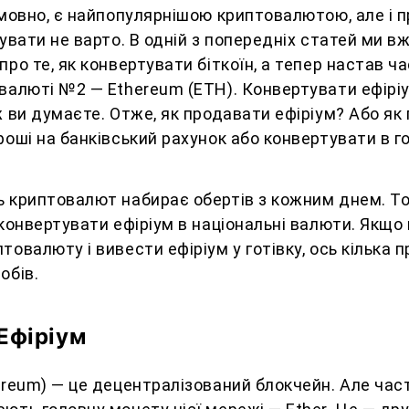
умовно, є найпопулярнішою криптовалютою, але і 
бувати не варто. В одній з попередніх статей ми в
про те, як конвертувати біткоїн, а тепер настав ч
валюті №2 — Ethereum (ETH). Конвертувати ефіріу
ж ви думаєте. Отже, як продавати ефіріум? Або як
роші на банківський рахунок або конвертувати в г
ь криптовалют набирає обертів з кожним днем. Т
 конвертувати ефіріум в національні валюти. Якщо
товалюту і вивести ефіріум у готівку, ось кілька 
обів.
Ефіріум
ereum) — це децентралізований блокчейн. Але час