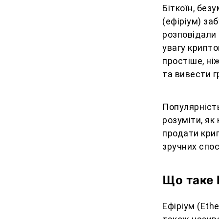
Біткоїн, без
(ефіріум) за
розповідали 
увагу крипто
простіше, ні
та вивести г
Популярніст
розуміти, як
продати крип
зручних спос
Що таке 
Ефіріум (Eth