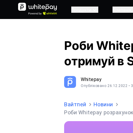
Продукти
Компанія
Роби White
отримуй в 
Whitepay
Опубліковано 26.12.2022
• 
Вайтпей
Новини
Роби Whitepay розрахуно