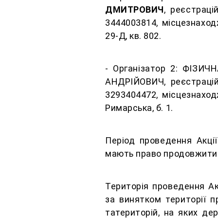
ДМИТРОВИЧ
, реєстраці
3444003814, місцезнаходж
29-Д, кв. 802.
- Організатор 2: ФІЗ
АНДРІЙОВИЧ, реєстрацій
3293404472, місцезнаходж
Римарська, б. 1.
Період проведення Акції:
мають право продовжити 
Територія проведення Акц
за винятком території п
татериторій, на яких де