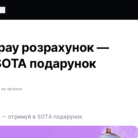
pay розрахунок —
SOTA подарунок
3 хв читання
к — отримуй в SOTA подарунок