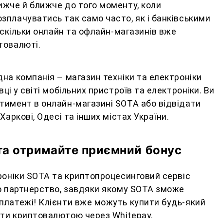
ижче й ближче до того моменту, коли
плачуватись так само часто, як і банківськими
, скільки онлайн та офлайн-магазинів вже
товалюті.
на компанія – магазин техніки та електроніки
вці у світі мобільних пристроїв та електроніки. Ви
тимент в онлайн-магазині SOTA або відвідати
Харкові, Одесі та інших містах України.
та отримайте приємний бонус
роніки SOTA та криптопроцесинговий сервіс
о партнерство, завдяки якому SOTA зможе
платежі! Клієнти вже можуть купити будь-який
ти криптовалютою через Whitepay.