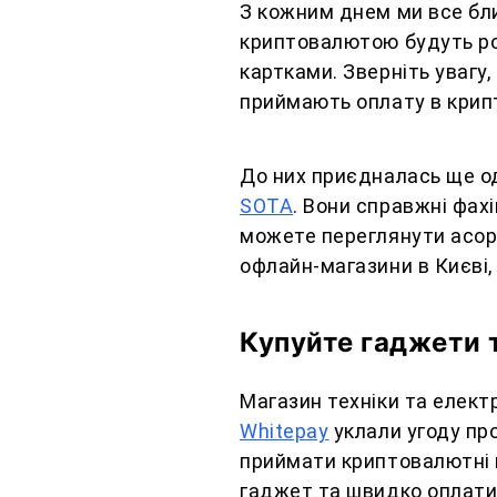
З кожним днем ми все бл
криптовалютою будуть роз
картками. Зверніть увагу
приймають оплату в крип
До них приєдналась ще од
SOTA
. Вони справжні фахі
можете переглянути асор
офлайн-магазини в Києві, 
Купуйте гаджети 
Магазин техніки та елект
Whitepay
уклали угоду пр
приймати криптовалютні 
гаджет та швидко оплати