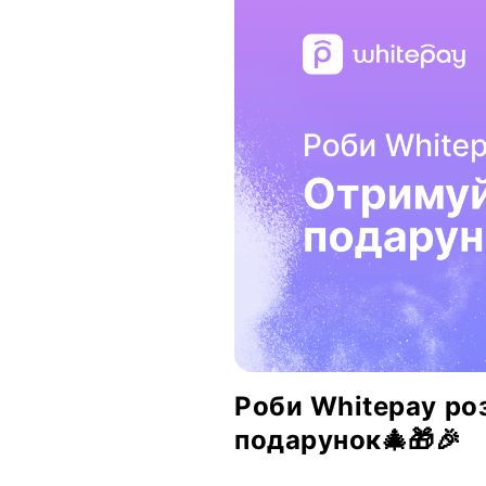
Роби Whitepay ро
подарунок🎄🎁🎉