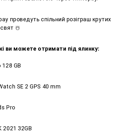
ay проведуть спільний розіграш крутих
 свят ☃️
кі ви можете отримати під ялинку:
o 128 GB
 Watch SE 2 GPS 40 mm
ds Pro
K 2021 32GB