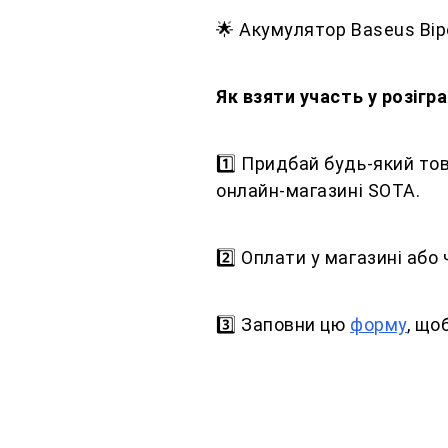
🌟 Акумулятор Baseus Bip
Як взяти участь у розігра
1️⃣ Придбай будь-який то
онлайн-магазині SOTA.
2️⃣ Оплати у магазині або
3️⃣ Заповни цю
форму
, що