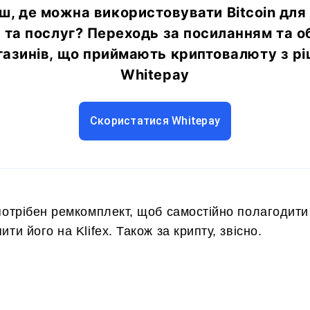
, де можна використовувати Bitcoin для
 та послуг? Переходь за посиланням та о
газинів, що приймають криптовалюту з рі
Whitepay
Скористатися Whitepay
потрібен ремкомплект, щоб самостійно полагодити
ти його на Klifex. Також за крипту, звісно.