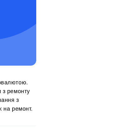
товалютою.
 з ремонту
вання з
к на ремонт.