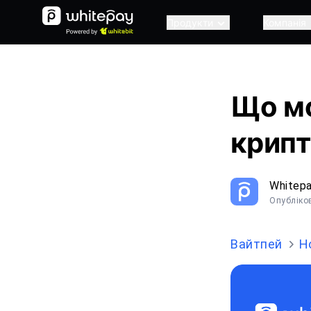
Продукти
Компанія
Що мо
крипт
Whitep
Опубліко
Вайтпей
Н