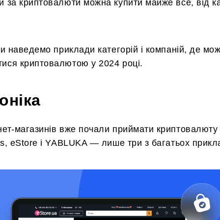
и за криптовалюти можна купити майже все, від к
 ми наведемо приклади категорій і компаній, де мо
тися криптовалютою у 2024 році.
оніка
нет-магазинів вже почали приймати криптовалюту 
us, eStore і YABLUKA — лише три з багатьох прикл