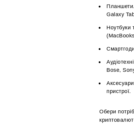
Планшети.
Galaxy Tab
Ноутбуки т
(MacBooks)
Смартгоди
Аудіотехн
Bose, Son
Аксесуари,
пристрої.
Обери потріб
криптовалют