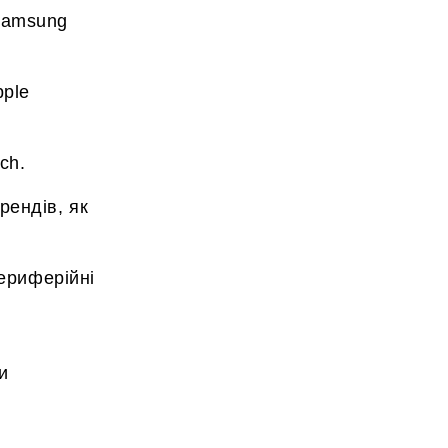
 Samsung
pple
ch.
рендів, як
периферійні
и