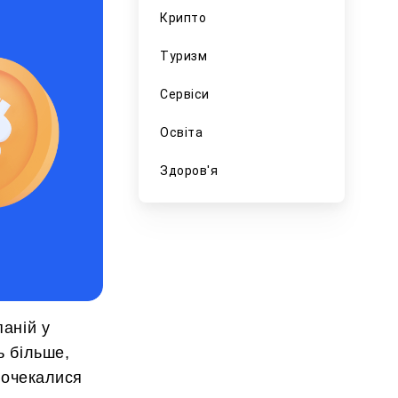
Крипто
Туризм
Сервіси
Освіта
Здоров'я
паній у
ь більше,
 дочекалися