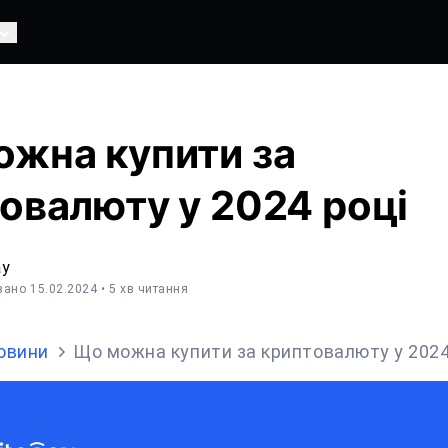
жна купити за
овалюту у 2024 році
ay
вано 15.02.2024
• 5 хв читання
овини
Що можна купити за криптовалюту у 2024