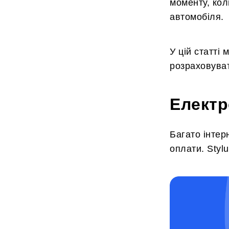
моменту, кол
автомобіля.
У цій статті
розраховува
Електр
Багато інтер
оплати. Styl