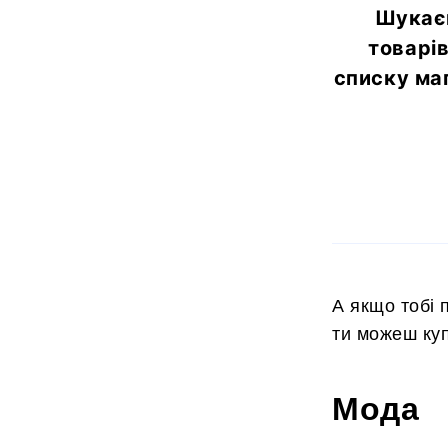
Шукаєш
товарів
списку ма
А якщо тобі 
ти можеш купи
Мода