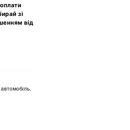
 оплати
бирай зі
шенням від
 автомобіль,