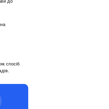
ави до
жна
як спосіб
адів.