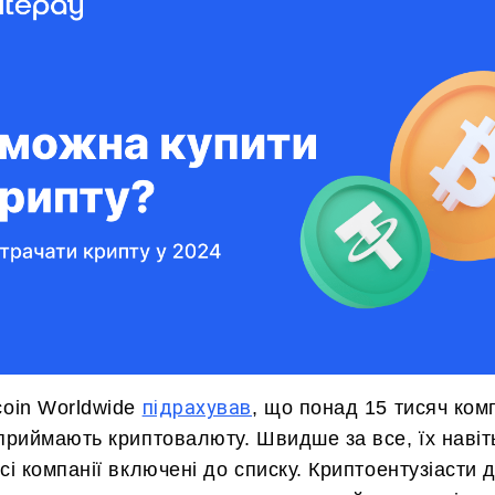
підрахував
coin Worldwide
, що понад 15 тисяч ком
 приймають криптовалюту. Швидше за все, їх навіт
всі компанії включені до списку. Криптоентузіасти