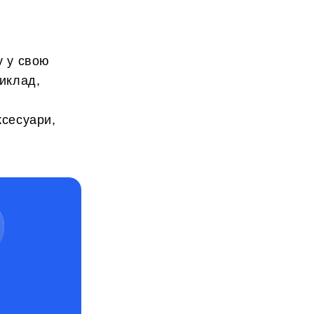
у у свою
риклад,
ксесуари,