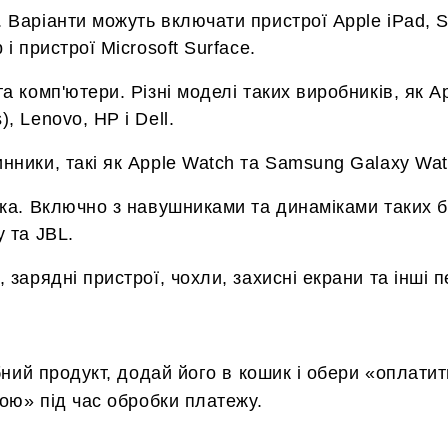
 Варіанти можуть включати пристрої Apple iPad,
 і пристрої Microsoft Surface.
а комп'ютери. Різні моделі таких виробників, як A
, Lenovo, HP і Dell.
нники, такі як Apple Watch та Samsung Galaxy Wat
іка. Включно з навушниками та динаміками таких б
y та JBL.
 зарядні пристрої, чохли, захисні екрани та інші 
ний продукт, додай його в кошик і обери «оплатит
ою» під час обробки платежу.