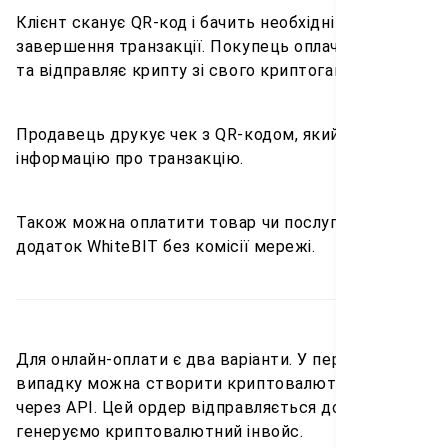
Клієнт сканує QR-код і бачить необхідні дані для
завершення транзакції. Покупець оплачує покупку
та відправляє крипту зі свого криптогаманця.
Продавець друкує чек з QR-кодом, який містить
інформацію про транзакцію.
Також можна оплатити товар чи послугу через
додаток WhiteBIT без комісії мережі.
Для онлайн-оплати є два варіанти. У першому
випадку можна створити криптовалютний ордер
через API. Цей ордер відправляється до нас, та ми
генеруємо криптовалютний інвойс.