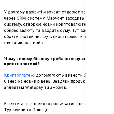
У другому варіанті мерчант створює такий інвойс
через CRM-систему. Мерчант заходить в CRM-
систему, створює новий криптовалютний ордер,
обирає валюту та вводить суму. Тут вже можна
обрати злотий чи ліру в якості валюти, в якій буде
виставлено інвойс.
Чому твоєму бізнесу треба інтегрувати
криптоплатежі?
Криптоплатежі
допомагають вивести будь-який
бізнес на новий рівень. Завдяки продуктам та
апдейтам Whitepay ти зможеш:
Ефективно та швидко розвиватися на ринках
Туреччини та Польщі.