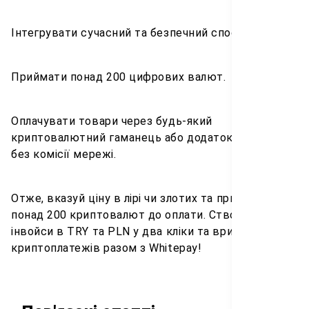
Інтегрувати сучасний та безпечний спосіб оплати.
Приймати понад 200 цифрових валют.
Оплачувати товари через будь-який
криптовалютний гаманець або додаток WhiteBIT
без комісії мережі.
Отже, вказуй ціну в лірі чи злотих та приймай
понад 200 криптовалют до оплати. Створюй
інвойси в TRY та PLN у два кліки та вривайся в еру
криптоплатежів разом з Whitepay!