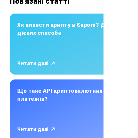
Пов'язані статті
Як вивести крипту в Європі? Два
дієвих способи
Читати далі
Що таке API криптовалютних
платежів?
Читати далі