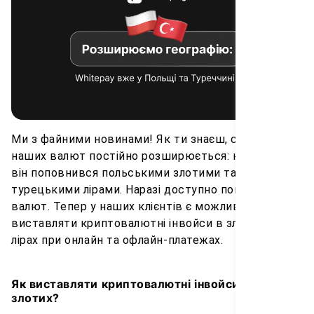
Ми з файними новинами! Як ти знаєш, список
наших валют постійно розширюється: на цей раз
він поповнився польськими злотими та
турецькими лірами. Наразі доступно понад 200
валют. Тепер у наших клієнтів є можливість
виставляти криптовалютні інвойси в злотих та
лірах при онлайн та офлайн-платежах.
Як виставляти криптовалютні інвойси в лірі та
злотих?