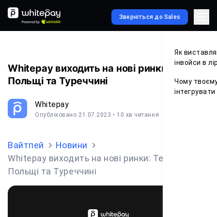
Зверніться до Sales
Як виставл
інвойси в лі
Whitepay виходить на нові ринки: Тепер у
Польщі та Туреччині
Чому твоєму
інтегрувати
Whitepay
Опубліковано 21.07.2023
• 10 хв читання
Вайтпей
Новини
Whitepay виходить на нові ринки: Тепер у
Польщі та Туреччині