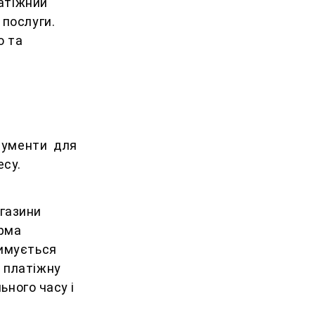
латіжний
 послуги.
о та
трументи для
есу.
газини
орма
римується
 платіжну
ьного часу і