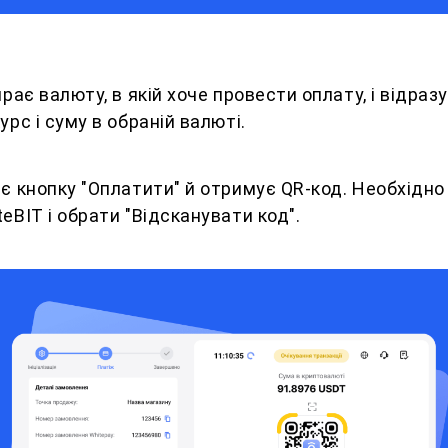
ирає валюту, в якій хоче провести оплату, і відраз
урс і суму в обраній валюті.
є кнопку "Оплатити" й отримує QR-код. Необхідно
eBIT і обрати "Відсканувати код".