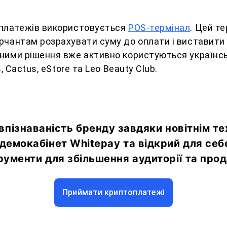
платежів використовується
POS-термінал
. Цей т
рчантам розрахувати суму до оплати і виставити 
ими рішення вже активно користуються українськ
s, Cactus, eStore та Leo Beauty Club.
впізнаваність бренду завдяки новітнім те
демокабінет Whitepay та відкрий для себ
рументи для збільшення аудиторії та про
Приймати криптоплатежі