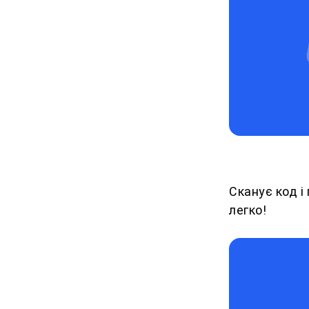
Сканує код і
легко!