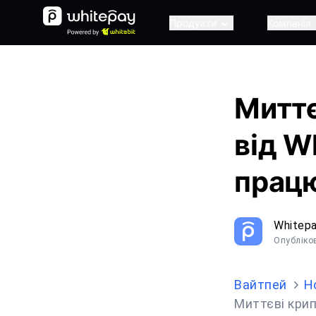
Продукти
Компанія
Миттє
від W
прац
Whitep
Опубліко
Вайтпей
Н
Миттєві крип