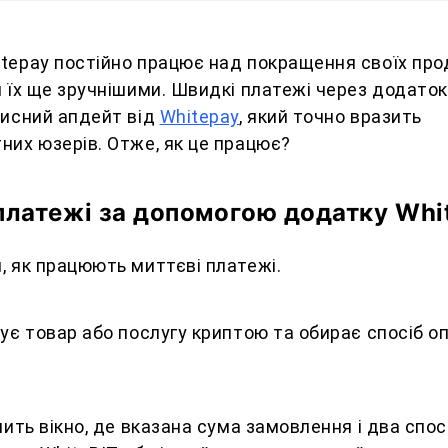
tepay постійно працює над покращення своїх прод
 їх ще зручнішими. Швидкі платежі через додато
рисний апдейт від
Whitepay
, який точно вразить
них юзерів. Отже, як це працює?
платежі за допомогою додатку Whi
, як працюють миттєві платежі.
ує товар або послугу криптою та обирає спосіб о
чить вікно, де вказана сума замовлення і два спо