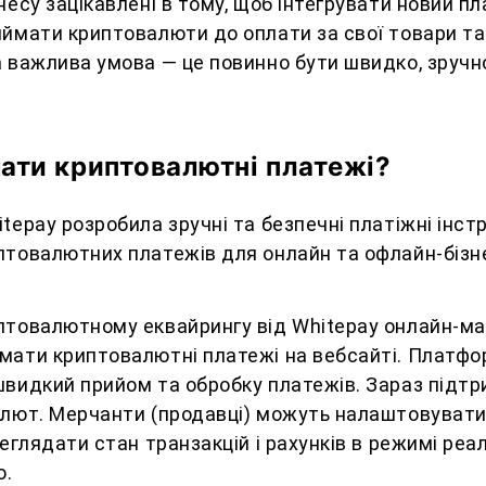
несу зацікавлені в тому, щоб інтегрувати новий п
ймати криптовалюти до оплати за свої товари та
 важлива умова — це повинно бути швидко, зручн
ати криптовалютні платежі?
tepay розробила зручні та безпечні платіжні інс
птовалютних платежів для онлайн та офлайн-бізн
птовалютному еквайрингу від Whitepay онлайн-ма
мати криптовалютні платежі на вебсайті. Платф
швидкий прийом та обробку платежів. Зараз підт
алют. Мерчанти (продавці) можуть налаштовувати
реглядати стан транзакцій і рахунків в режимі реал
о.