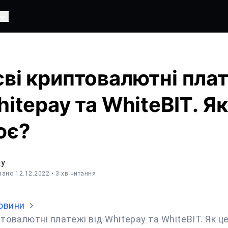
ві криптовалютні пла
hitepay та WhiteBIT. Як
ює?
ay
вано 12.12.2022
• 3 хв читання
овини
товалютні платежі від Whitepay та WhiteBIT. Як ц