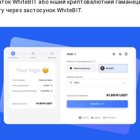
аток WhiteBIT або інший криптовалютний гаманец
у через застосунок WhiteBIT.