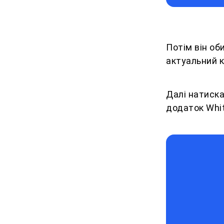
Потім він об
актуальний к
Далі натиска
додаток Whit