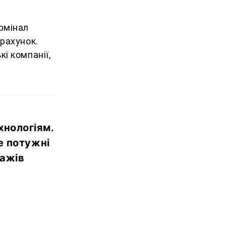
ермінал
рахунок.
і компанії,
хнологіям.
е потужні
дажів