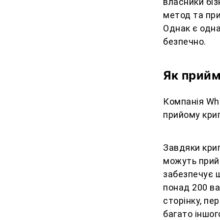
власники біз
метод та при
Однак є одна
безпечно.
Як прийм
Компанія Whi
прийому кри
Завдяки кри
можуть прий
забезпечує 
понад 200 в
сторінку, пе
багато іншог