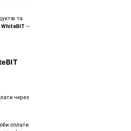
уктів та
к
WhiteBIT
—
teBIT
плати через
соби оплати