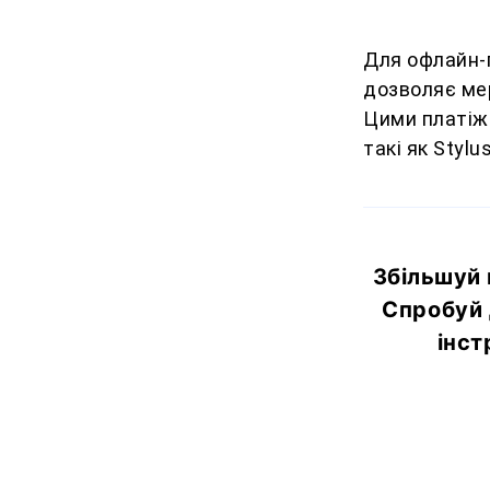
Для офлайн-
дозволяє ме
Цими платіжн
такі як Stylu
Збільшуй 
Спробуй 
інст