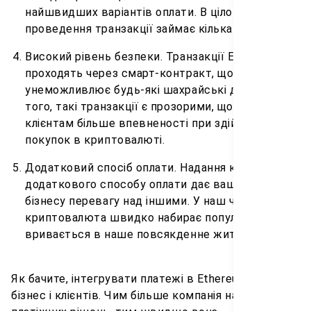
найшвидших варіантів оплати. В цілому, час
проведення транзакції займає кілька хвилин.
Високий рівень безпеки. Транзакції ETH
проходять через смарт-контракт, що
унеможливлює будь-які шахрайські дії. Крім
того, такі транзакції є прозорими, що надає
клієнтам більше впевненості при здійсненні
покупок в криптовалюті.
Додатковий спосіб оплати. Надання клієнтам
додаткового способу оплати дає вашому
бізнесу перевагу над іншими. У наш час
криптовалюта швидко набирає популярність і
вривається в наше повсякденне життя.
Як бачите, інтегрувати платежі в Ethereum в свій
бізнес і клієнтів. Чим більше компанія надає