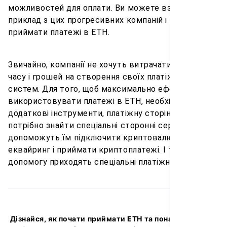
можливостей для оплати. Ви можете взяти
приклад з цих прогресивних компаній і теж
приймати платежі в ETH.
Звичайно, компанії не хочуть витрачати багато
часу і грошей на створення своїх платіжних
систем. Для того, щоб максимально ефективно
використовувати платежі в ETH, необхідно мати
додаткові інструменти, платіжну сторінку. Тому їм
потрібно знайти спеціальні сторонні сервіси, які
допоможуть їм підключити криптовалютний
еквайринг і приймати криптоплатежі. І тут на
допомогу приходять спеціальні платіжні рішення.
Дізнайся, як почати приймати ETH та понад 150 інших