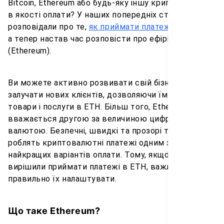
Bitcoin, Ethereum або будь-яку іншу криптовалюту
в якості оплати? У наших попередніх статтях ми
розповідали про те,
як приймати платежі в біткоїн
,
а тепер настав час розповісти про ефіріум
(Ethereum).
Ви можете активно розвивати свій бізнес і
залучати нових клієнтів, дозволяючи їм оплачувати
товари і послуги в ETH. Більш того, Ethereum
вважається другою за величиною цифровою
валютою. Безпечні, швидкі та прозорі транзакції
роблять криптовалютні платежі одним з
найкращих варіантів оплати. Тому, якщо ви
вирішили приймати платежі в ETH, важливо
правильно їх налаштувати.
Що таке Ethereum?