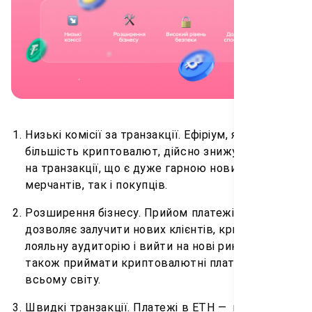
Низькі комісії за транзакції. Ефіріум, як і
більшість криптовалют, дійсно знижує витрати
на транзакції, що є дуже гарною новиною як для
мерчантів, так і покупців.
Розширення бізнесу. Прийом платежів в ETH
дозволяє залучити нових клієнтів, крипто-
лояльну аудиторію і вийти на нові ринки, а
також приймати криптовалютні платежі по
всьому світу.
Швидкі транзакції. Платежі в ETH — це один з