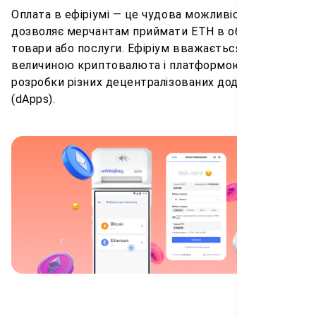
Оплата в ефіріумі — це чудова можливість, яка
дозволяє мерчантам приймати ETH в обмін на
товари або послуги. Ефіріум вважається другою за
величиною криптовалюта і платформою для
розробки різних децентралізованих додатків
(dApps).