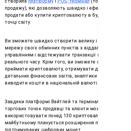
створила
платформу
і
POS-термінал
(точку
продажу), які дозволяють швидко і ефективно
продати або купити криптовалюту в будь-якій
точці світу.
Ви зможете швидко створити велику і повноцінну
мережу своїх обмінних пунктів з віддаленим
управлінням і відстежувати транзакції в режимі
реального часу. Крім того, ви зможете оплачувати і
приймати криптовалюту, отримувати доступ до
детальних фінансових звітів, аналітики та
виводити кошти в національній валюті.
Завдяки платформі Вайтпей та терміналу для
торгових точок продавці та клієнти можуть
використовувати понад 130 криптовалют. У
майбутньому планується розширення переліку
підтримуваних цифрових монет.