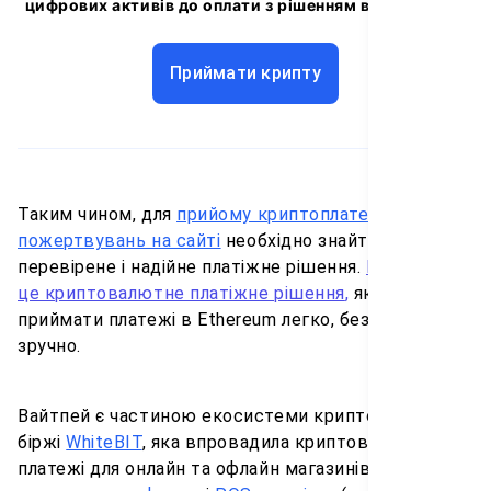
цифрових активів до оплати з рішенням від Whitepay
Приймати крипту
Таким чином, для
прийому криптоплатежів
або
пожертвувань на сайті
необхідно знайти
перевірене і надійне платіжне рішення.
Вайтпей -
це криптовалютне платіжн
е рішення
,
яке дозволяє
приймати платежі в Ethereum легко, безпечно і
зручно.
Вайтпей є частиною екосистеми криптовалютної
біржі
WhiteBIT
, яка впровадила криптовалютні
платежі для онлайн та офлайн магазинів. Вайтпей