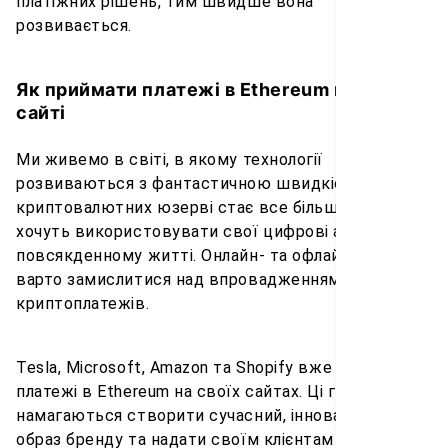
платіжних рішень, тим швидше вона
розвивається.
Як приймати платежі в Ethereum на моєму
сайті
Ми живемо в світі, в якому технології
розвиваються з фантастичною швидкістю:
криптовалютних юзерві стає все більше і вони
хочуть використовувати свої цифрові активи у
повсякденному житті. Онлайн- та офлайн-бізнесу
варто замислитися над впровадженням
криптоплатежів.
Tesla, Microsoft, Amazon та Shopify вже приймають
платежі в Ethereum на своїх сайтах. Ці гіганти
намагаються створити сучасний, інноваційний
образ бренду та надати своїм клієнтам більше