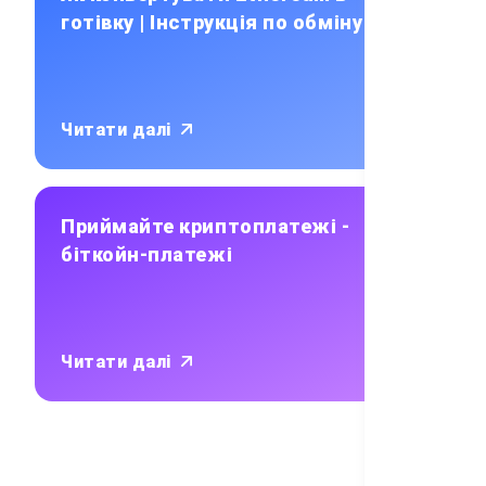
готівку | Інструкція по обміну ETH
Читати далі
Приймайте криптоплатежі -
біткойн-платежі
Читати далі