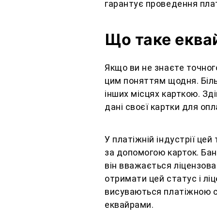
гарантує проведення пла
Що таке еква
Якщо ви не знаєте точног
цим поняттям щодня. Біль
інших місцях карткою. Зд
дані своєї картки для опл
У платіжній індустрії це
за допомогою карток. Бан
він вважається ліцензова
отримати цей статус і лі
висуваються платіжною с
еквайрами.