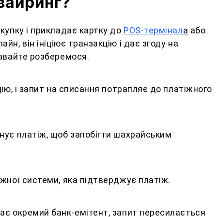
вайринг?
купку і прикладає картку до
POS-термінал
а
або
н, він ініціює транзакцію і дає згоду на
давайте розберемося.
цію, і запит на списання потрапляє до платіжного
нує платіж, щоб запобігти шахрайським
жної системи, яка підтверджує платіж.
ає окремий банк-емітент, запит пересилається