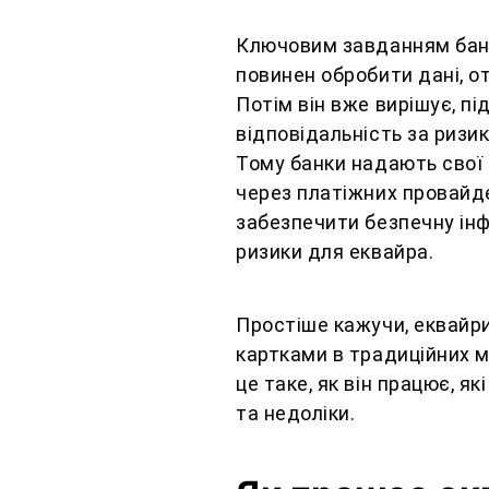
Ключовим завданням банк
повинен обробити дані, о
Потім він вже вирішує, пі
відповідальність за ризик
Тому банки надають свої 
через платіжних провайде
забезпечити безпечну інф
ризики для еквайра.
Простіше кажучи, еквайри
картками в традиційних ма
це таке, як він працює, я
та недоліки.