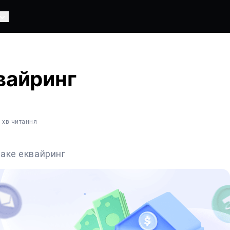
вайринг
3 хв читання
аке еквайринг