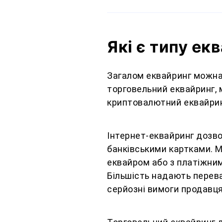
Які є типу ек
Загалом еквайринг можна 
торговельний еквайринг, 
криптовалютний еквайрин
Інтернет-еквайринг дозв
банківськими картками. М
еквайром або з платіжни
Більшість надають перева
серйозні вимоги продавц