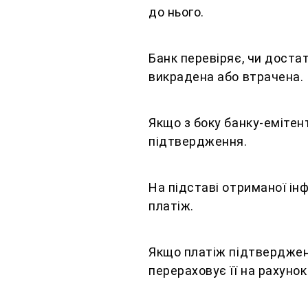
до нього.
Банк перевіряє, чи достат
викрадена або втрачена.
Якщо з боку банку-емітен
підтвердження.
На підставі отриманої ін
платіж.
Якщо платіж підтверджено
перераховує її на рахуно