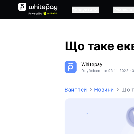
Продукти
Компанія
Що таке ек
Whitepay
Опубліковано 03.11.2022
• 
Вайтпей
Новини
Що т