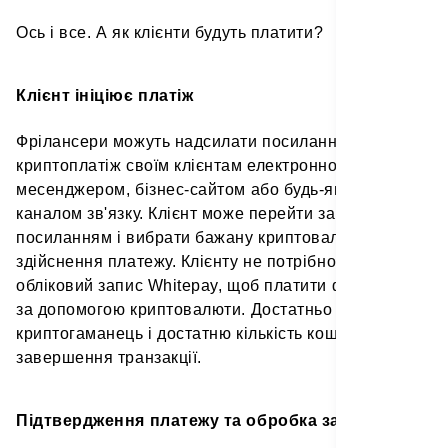
Ось і все. А як клієнти будуть платити?
Клієнт ініціює платіж
Фрілансери можуть надсилати посилання на
криптоплатіж своїм клієнтам електронною поштою,
месенджером, бізнес-сайтом або будь-яким іншим
каналом зв'язку. Клієнт може перейти за
посиланням і вибрати бажану криптовалюту для
здійснення платежу. Клієнту не потрібно мати
обліковий запис Whitepay, щоб платити фрілансеру
за допомогою криптовалюти. Достатньо мати
криптогаманець і достатню кількість коштів для
завершення транзакції.
Підтвердження платежу та обробка замовлення