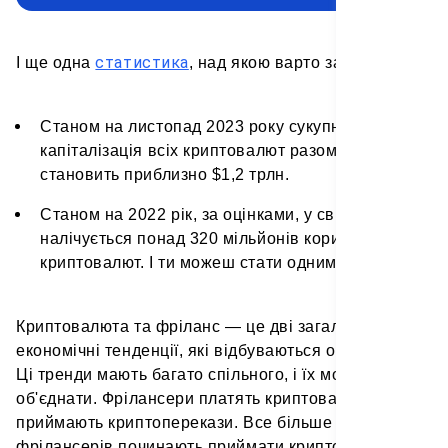
статистика
І ще одна
, над якою варто замислитися:
Станом на листопад 2023 року сукупна ринкова
капіталізація всіх криптовалют разом узятих
становить приблизно $1,2 трлн.
Станом на 2022 рік, за оцінками, у світі
налічується понад 320 мільйонів користувачів
криптовалют. І ти можеш стати одним з них.
Криптовалюта та фріланс — це дві загальні
економічні тенденції, які відбуваються одночасно.
Ці тренди мають багато спільного, і їх можна
об'єднати. Фрілансери платять криптовалютою і
приймають криптоперекази. Все більше
фрілансерів починають приймати криптовалюту не