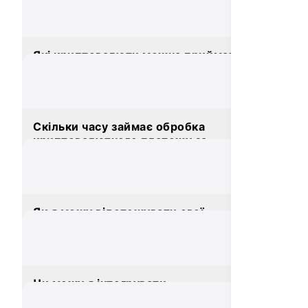
support@whitepay.com
, і ми вам допоможемо!
Які криптовалюти можна приймати
через Whitepay?
Скільки часу займає обробка
криптовалютного платежу за
допомогою Whitepay?
Як я можу відстежувати свої
заробітки та транзакції в Whitepay?
Чи можу я інтегрувати
криптоплатежі на свій сайт?