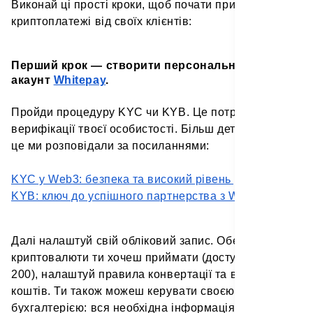
Виконай ці прості кроки, щоб почати приймати
криптоплатежі від своїх клієнтів:
Перший крок — створити персональний
акаунт
Whitepay
.
Пройди процедуру KYC чи KYB. Це потрібно задля
верифікації твоєї особистості. Більш детально про
це ми розповідали за посиланнями:
KYC у Web3: безпека та високий рівень довіри
KYB: ключ до успішного партнерства з Whitepay
Далі налаштуй свій обліковий запис. Обери, які
криптовалюти ти хочеш приймати (доступно понад
200), налаштуй правила конвертації та виведення
коштів. Ти також можеш керувати своєю
бухгалтерією: вся необхідна інформація