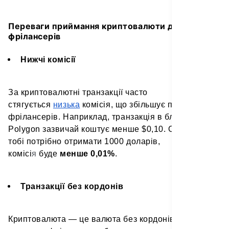
Переваги приймання криптовалюти для
фрілансерів
Нижчі комісії
За
криптовалютні транзакції часто
стягується
низька
комісія, що збільшує прибуток
фрілансерів. Наприклад, транзакція в блокчейні
Polygon зазвичай коштує менше $0,10. Отже, якщо
тобі потрібно отримати 1000 доларів,
комісі
я
буде
менше 0,01%
.
Транзакції без кордонів
Криптовалюта — це валюта без кордонів, що