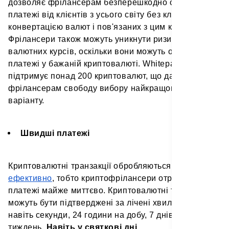
дозволяє фрілансерам безперешкодно отримувати
платежі від клієнтів з усього світу без клопоту з
конвертацією валют і пов'язаних з цим комісій.
Фрілансери також можуть уникнути ризику коливань
валютних курсів, оскільки вони можуть отримувати
платежі у бажаній криптовалюті. Whitepay
підтримує понад 200 криптовалют, що дає
фрілансерам свободу вибору найкращого для них
варіанту.
Швидші платежі
Криптовалютні транзакції обробляються
швидко та
ефективно
, тобто криптофрілансери отримують
платежі майже миттєво. Криптовалютні транзакції
можуть бути підтверджені за лічені хвилини або
навіть секунди, 24 години на добу, 7 днів на
тиждень.
Навіть у святкові дні
.