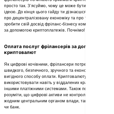
просто так. З'ясуймо, чому це може бути хорошою
ідеєю. До кінця цього гайду ти дізнаєшся більше
про децентралізовану економіку та про те, як
зробити свій досвід фріланс-бізнесу комфортнішим
за допомогою криптоплатежів. Почнімо!
Оплата послуг фрілансерів за допомогою
криптовалют
Як цифрові кочівники, фрілансери потребують
швидкого, безпечного, зручного та економічно
вигідного способу оплати. Криптовалюту легко
використовувати навіть у віддалених країнах з
іншими платіжними системами. Також потрібно
розуміти, що цифрові активи не контролюється
жодним центральним органом влади, таким як уряд
чи банк.