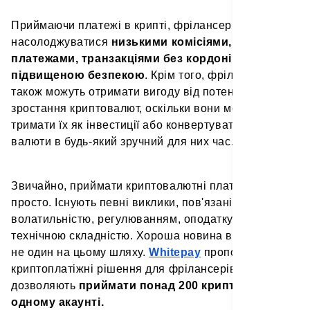
Приймаючи платежі в крипті, фрілансери можуть
насолоджуватися
низькими комісіями, швидкими
платежами, транзакціями без кордонів і
підвищеною безпекою
. Крім того, фрілансери
також можуть отримати вигоду від потенційного
зростання криптовалют, оскільки вони можуть
тримати їх як інвестиції або конвертувати у фіатні
валюти в будь-який зручний для них час.
Звичайно, приймати криптовалютні платежі не так
просто. Існують певні виклики, пов'язані з
волатильністю, регулюванням, оподаткуванням та
технічною складністю. Хороша новина в тому, що ти
не один на цьому шляху.
Whitepay
пропонує зручні
криптоплатіжні рішення для фрілансерів, що
дозволяють
приймати понад 200 криптовалют в
одному акаунті.