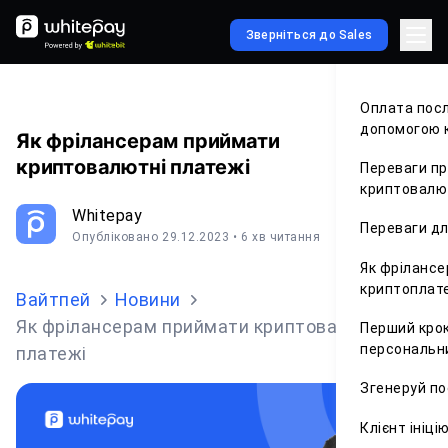
Зверніться до Sales
Оплата посл
допомогою 
Як фрілансерам приймати
криптовалютні платежі
Переваги п
криптовалю
Whitepay
Переваги дл
Опубліковано 29.12.2023
• 6 хв читання
Як фріланс
криптоплат
Вайтпей
Новини
Як фрілансерам приймати криптовалютні
Перший кро
персональни
платежі
Згенеруй по
Клієнт ініці