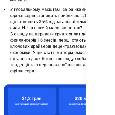
У глобальному масштабі, за оцінками, кількість
фрілансерів становить приблизно 1,1 мільярда,
що становить 35% від загальної кількості робочої
сили. Не так вже й мало, чи не так?
З огляду на переваги криптооплат для
фрилансерів і бізнесів, перші стають одним із
ключових драйверів децентралізованої
економіки. У цій статті ми торкнемося цього
питання з двох боків: з погляду глобальної
тенденції та з персональної вигоди для
фрілансера.