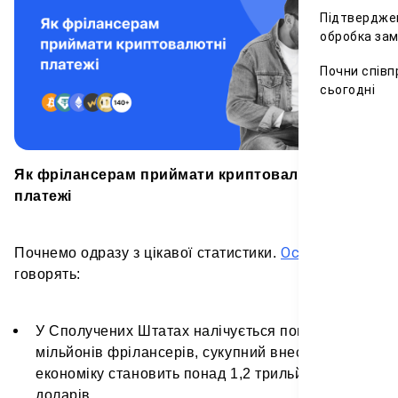
Підтвердже
обробка за
Почни співп
сьогодні
Як фрілансерам приймати криптовалютні
платежі
Останні звіти
Почнем
о одразу з цікавої статистики.
говорять:
У Сполучених Штатах налічується понад 60
мільйонів фрілансерів, сукупний внесок яких в
економіку становить понад 1,2 трильйона
доларів.