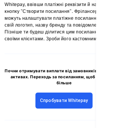
Whitepay, ввівши платіжні реквізити й натиснувши
кнопку "Створити посилання". Фрілансери також
можуть налаштувати платіжне посилання, додавши
свій логотип, назву бренду та повідомлення.
Пізніше ти будеш ділитися цим посиланням зі
своїми клієнтами. Зроби його кастомним.
Почни отримувати виплати від замовників в цифрових
активах. Переходь за посиланням, щоб дізнатися
більше
Спробувати Whitepay