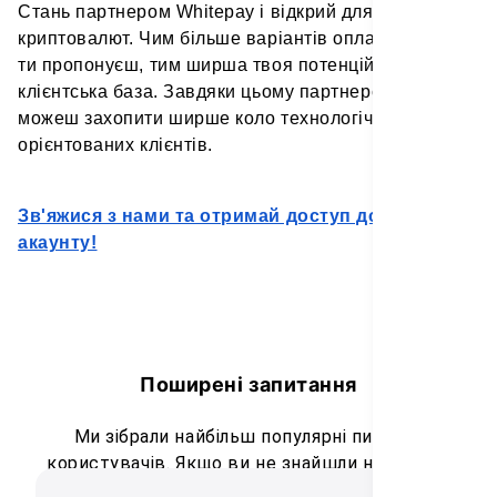
Стань партнером Whitepay і відкрий для себе світ
криптовалют. Чим більше варіантів оплати послуг
ти пропонуєш, тим ширша твоя потенційна
клієнтська база. Завдяки цьому партнерству ти
можеш захопити ширше коло технологічно-
орієнтованих клієнтів.
Зв'яжися з нами та отримай доступ до демо
акаунту!
Поширені запитання
Ми зібрали найбільш популярні питання
користувачів. Якщо ви не знайшли необхідну
відповідь, надішліть своє запитання на