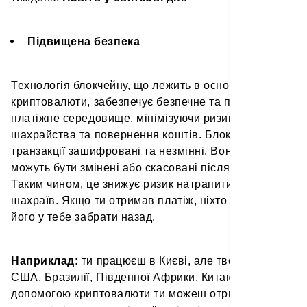
Підвищена безпека
Технологія блокчейну, що лежить в основі
криптовалюти, забезпечує безпечне та прозоре
платіжне середовище, мінімізуючи ризик
шахрайства та повернення коштів. Блокчейн-
транзакції зашифровані та незмінні. Вони не
можуть бути змінені або скасовані після їх запису.
Таким чином, це знижує ризик натрапити на
шахраїв. Якщо ти отримав платіж, ніхто не може
його у тебе забрати назад.
Наприклад:
ти
працюєш в Києві, але твої клієнти з
США, Бразилії, Південної Африки,
Китаю та Індії. За
допомогою криптовалюти ти можеш отримувати