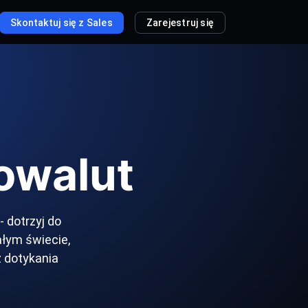
Skontaktuj się z Sales
Zarejestruj się
owalut
 dotrzyj do
ałym świecie,
z dotykania