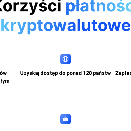
Korzyści
płatnośc
kryptowalutowe
nów
Uzyskaj dostęp do ponad 120 państw
Zapłać
ałym