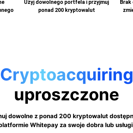
ne
Użyj dowolnego portfela i przyjmuj
Brak 
ępnego
ponad 200 kryptowalut
zmi
Cryptoacquirin
uproszczone
uj dowolne z ponad 200 kryptowalut dostęp
platformie Whitepay za swoje dobra lub usługi