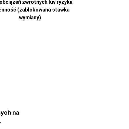
obciążeń zwrotnych luv ryzyka
enność (zablokowana stawka
wymiany)
g
nych na
.