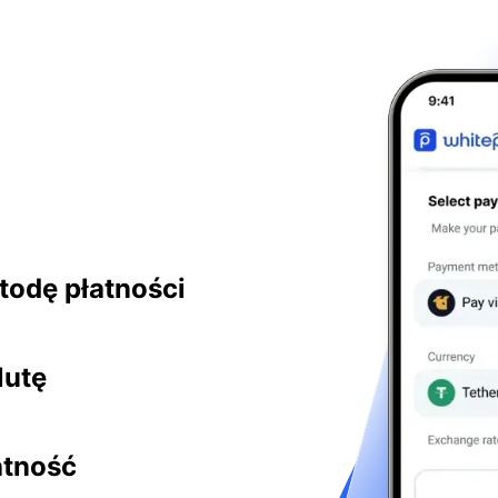
odę płatności
lutę
atność