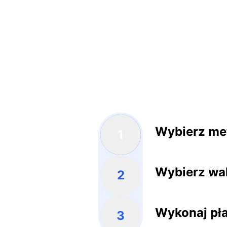
Wybierz met
1
Wybierz wa
2
Wykonaj pł
3